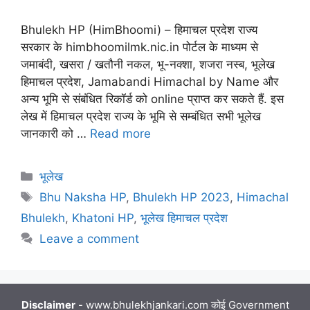
Bhulekh HP (HimBhoomi) – हिमाचल प्रदेश राज्य
सरकार के himbhoomilmk.nic.in पोर्टल के माध्यम से
जमाबंदी, खसरा / खतौनी नकल, भू-नक्शा, शजरा नस्ब, भूलेख
हिमाचल प्रदेश, Jamabandi Himachal by Name और
अन्य भूमि से संबंधित रिकॉर्ड को online प्राप्त कर सकते हैं. इस
लेख में हिमाचल प्रदेश राज्य के भूमि से सम्बंधित सभी भूलेख
जानकारी को …
Read more
Categories
भूलेख
Tags
Bhu Naksha HP
,
Bhulekh HP 2023
,
Himachal
Bhulekh
,
Khatoni HP
,
भूलेख हिमाचल प्रदेश
Leave a comment
Disclaimer
- www.bhulekhjankari.com कोई Government