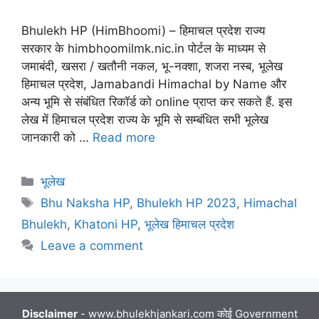
Bhulekh HP (HimBhoomi) – हिमाचल प्रदेश राज्य
सरकार के himbhoomilmk.nic.in पोर्टल के माध्यम से
जमाबंदी, खसरा / खतौनी नकल, भू-नक्शा, शजरा नस्ब, भूलेख
हिमाचल प्रदेश, Jamabandi Himachal by Name और
अन्य भूमि से संबंधित रिकॉर्ड को online प्राप्त कर सकते हैं. इस
लेख में हिमाचल प्रदेश राज्य के भूमि से सम्बंधित सभी भूलेख
जानकारी को …
Read more
Categories
भूलेख
Tags
Bhu Naksha HP
,
Bhulekh HP 2023
,
Himachal
Bhulekh
,
Khatoni HP
,
भूलेख हिमाचल प्रदेश
Leave a comment
Disclaimer
- www.bhulekhjankari.com कोई Government