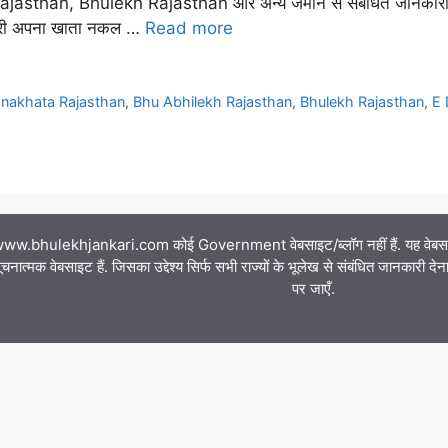
than, Bhulekh Rajasthan और अन्य जमीन से संबंधित जानकारी को on
नकारी अपना खाता नकल …
Read more
nakhata Rajasthan
,
Bhu Abhilekh Rajasthan
,
Bhulekh Rajasthan
,
E 
ww.bhulekhjankari.com कोई Government वेबसाइट/ब्लॉग नहीं हैं. यह वेबसाइट क
चनात्मक वेबसाइट हैं. जिसका उद्देश्य सिर्फ सभी राज्यों के भूलेख से संबंधित जानकारी द
पर जाएँ.