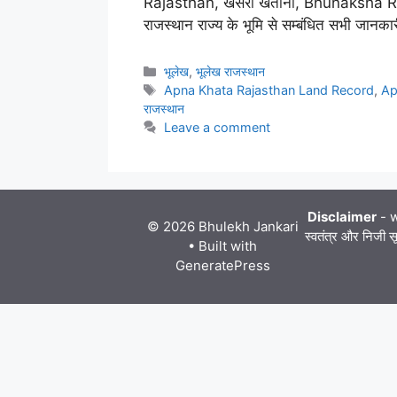
Rajasthan, खसरा खतौनी, Bhunaksha Rajas
राजस्थान राज्य के भूमि से सम्बंधित सभी जा
Categories
भूलेख
,
भूलेख राजस्थान
Tags
Apna Khata Rajasthan Land Record
,
Ap
राजस्थान
Leave a comment
Disclaimer
- w
© 2026 Bhulekh Jankari
स्वतंत्र और निजी सू
• Built with
GeneratePress