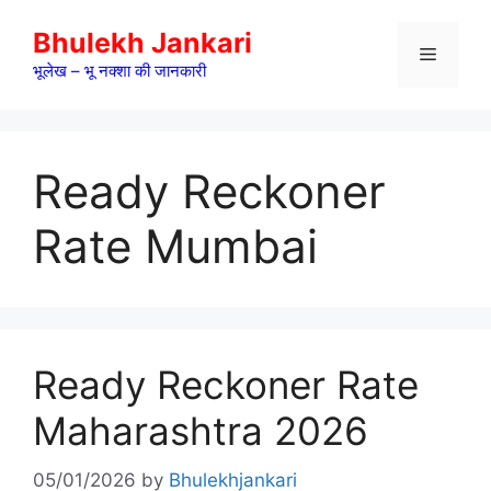
Skip
Bhulekh Jankari
to
Menu
content
भूलेख – भू नक्शा की जानकारी
Ready Reckoner
Rate Mumbai
Ready Reckoner Rate
Maharashtra 2026
05/01/2026
by
Bhulekhjankari