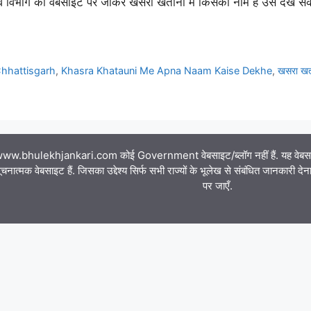
व विभाग की वेबसाइट पर जाकर खसरा खतौनी में किसका नाम हैं उसे देख सक
Chhattisgarh
,
Khasra Khatauni Me Apna Naam Kaise Dekhe
,
खसरा खतौन
ww.bhulekhjankari.com कोई Government वेबसाइट/ब्लॉग नहीं हैं. यह वेबसाइट क
चनात्मक वेबसाइट हैं. जिसका उद्देश्य सिर्फ सभी राज्यों के भूलेख से संबंधित जानकारी द
पर जाएँ.