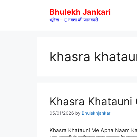
Skip
Bhulekh Jankari
to
content
भूलेख – भू नक्शा की जानकारी
khasra khatau
Khasra Khatauni CG
05/01/2026
by
Bhulekhjankari
Khasra Khatauni Me Apna Naam Kaise De