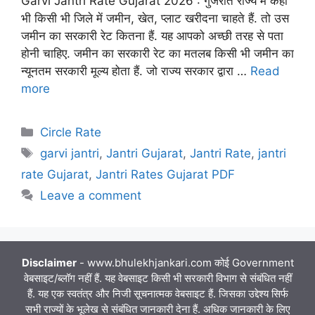
Garvi Jantri Rate Gujarat 2026 : गुजरात राज्य में कहीं
भी किसी भी जिले में जमीन, खेत, प्लाट खरीदना चाहते हैं. तो उस
जमीन का सरकारी रेट कितना हैं. यह आपको अच्छी तरह से पता
होनी चाहिए. जमीन का सरकारी रेट का मतलब किसी भी जमीन का
न्यूनतम सरकारी मूल्य होता हैं. जो राज्य सरकार द्वारा …
Read
more
Categories
Circle Rate
Tags
garvi jantri
,
Jantri Gujarat
,
Jantri Rate
,
jantri
rate Gujarat
,
Jantri Rates Gujarat PDF
Leave a comment
Disclaimer
- www.bhulekhjankari.com कोई Government
वेबसाइट/ब्लॉग नहीं हैं. यह वेबसाइट किसी भी सरकारी विभाग से संबंधित नहीं
हैं. यह एक स्वतंत्र और निजी सूचनात्मक वेबसाइट हैं. जिसका उद्देश्य सिर्फ
सभी राज्यों के भूलेख से संबंधित जानकारी देना हैं. अधिक जानकारी के लिए