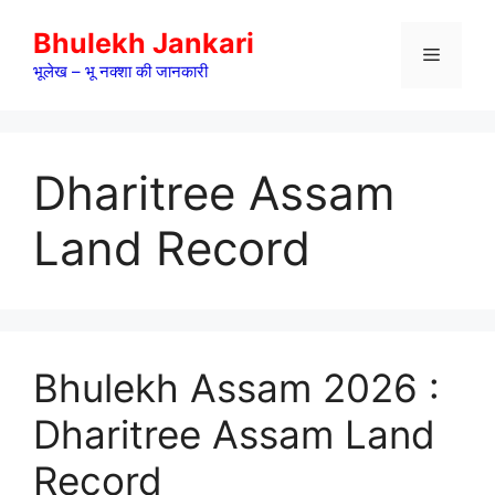
Skip
Bhulekh Jankari
to
Menu
content
भूलेख – भू नक्शा की जानकारी
Dharitree Assam
Land Record
Bhulekh Assam 2026 :
Dharitree Assam Land
Record