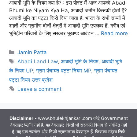
आबादी भूमि के नियम क्या है? : इस पोस्ट में आज आपको Abadi
Bhumi ke Niyam Kya Ha, आबादी जमीन किसकी होती हैं?
आबादी भूमि का पट्टा किसे दिया जाता हैं. भारत के सभी राज्यों में
शहरी और ग्रामीण दोनों क्षेत्रों में आबादी भूमि उपलब्ध हैं. गरीब एवं
भूमिहीन परिवारों के लिए सरकार भूखण्ड आवंटन …
Read more
Categories
Jamin Patta
Tags
Abadi Land Law
,
आबादी भूमि के नियम
,
आबादी भूमि
के नियम UP
,
ग्राम पंचायत पट्टा नियम MP
,
ग्राम पंचायत
पट्टा नियम उत्तर प्रदेश
Leave a comment
Disclaimer
- www.bhulekhjankari.com कोई Government
वेबसाइट/ब्लॉग नहीं हैं. यह वेबसाइट किसी भी सरकारी विभाग से संबंधित नहीं
हैं. यह एक स्वतंत्र और निजी सूचनात्मक वेबसाइट हैं. जिसका उद्देश्य सिर्फ